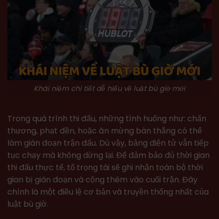
Khái niệm chi tiết dễ hiểu về luật bù giờ mới
Trong quá trình thi đấu, những tình huống như: chấn
thương, phạt đền, hoặc ăn mừng bàn thắng có thể
làm gián đoạn trận đấu. Dù vậy, bảng điện tử vẫn tiếp
tục chạy mà không dừng lại. Để đảm bảo đủ thời gian
thi đấu thực tế, tổ trọng tài sẽ ghi nhận toàn bộ thời
gian bị gián đoạn và cộng thêm vào cuối trận. Đây
chính là một điều lệ cơ bản và truyền thống nhất của
luật bù giờ.