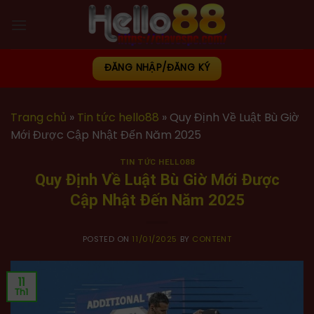
Skip
to
content
ĐĂNG NHẬP/ĐĂNG KÝ
Trang chủ
»
Tin tức hello88
»
Quy Định Về Luật Bù Giờ
Mới Được Cập Nhật Đến Năm 2025
TIN TỨC HELLO88
Quy Định Về Luật Bù Giờ Mới Được
Cập Nhật Đến Năm 2025
POSTED ON
11/01/2025
BY
CONTENT
11
Th1