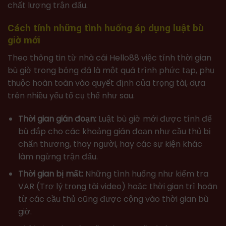
chất lượng trận đấu.
Cách tính những tình huống áp dụng luật bù
giờ mới
Theo thông tin từ nhà cái Hello88 việc tính thời gian
bù giờ trong bóng đá là một quá trình phức tạp, phụ
thuộc hoàn toàn vào quyết định của trọng tài, dựa
trên nhiều yếu tố cụ thể như sau.
Thời gian gián đoạn:
Luật bù giờ mới được tính để
bù đắp cho các khoảng gián đoạn như cầu thủ bị
chấn thương, thay người, hay các sự kiện khác
làm ngừng trận đấu.
Thời gian bị mất:
Những tình huống như kiểm tra
VAR (Trợ lý trọng tài video) hoặc thời gian trì hoãn
từ các cầu thủ cũng được cộng vào thời gian bù
giờ.