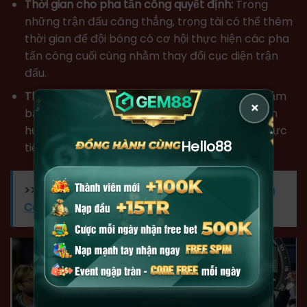
Thời gian cho pha tấn công quyết định:
Trong
những trận đấu căng thẳng, trọng tài có thể thêm
thời gian để đội bóng có cơ hội thực hiện các pha
tấn công cuối cùng nhằm thay đổi cục diện trận
đấu.
Thời gian phục hồi tổng thể:
Luật bù giờ giúp đảm
×
bảo trận đấu được diễn ra đầy đủ, không bị ảnh
hưởng bởi những gián đoạn không liên quan trực
Hello88
tiếp đến trận đấu.
>>>Xem Thêm:
Bắn Cá Xèng – Trải Nghiệm Bắn
Cá Nhanh, Kiếm Tiền Thưởng Khủng