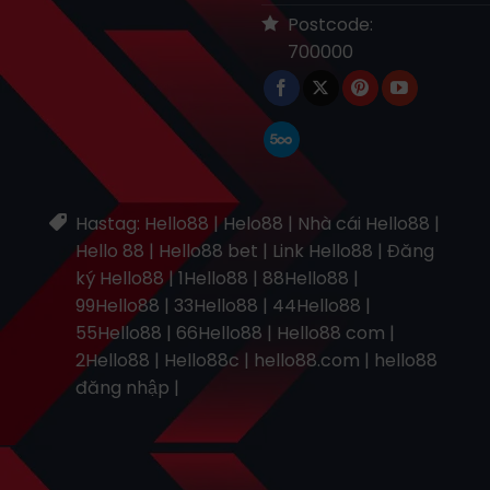
Postcode:
700000
Hastag: Hello88 | Helo88 | Nhà cái Hello88 |
Hello 88 | Hello88 bet | Link Hello88 | Đăng
ký Hello88 | 1Hello88 | 88Hello88 |
99Hello88 | 33Hello88 | 44Hello88 |
55Hello88 | 66Hello88 | Hello88 com |
2Hello88 | Hello88c | hello88.com | hello88
đăng nhập |