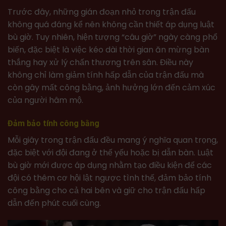
Trước đây, những gián đoạn nhỏ trong trận đấu
không quá đáng kể nên không cần thiết áp dụng luật
bù giờ. Tuy nhiên, hiện tượng “câu giờ” ngày càng phổ
biến, đặc biệt là việc kéo dài thời gian ăn mừng bàn
thắng hay xử lý chấn thương trên sân. Điều này
không chỉ làm giảm tính hấp dẫn của trận đấu mà
còn gây mất công bằng, ảnh hưởng lớn đến cảm xúc
của người hâm mộ.
Đảm bảo tính công bằng
Mỗi giây trong trận đấu đều mang ý nghĩa quan trọng,
đặc biệt với đội đang ở thế yếu hoặc bị dẫn bàn. Luật
bù giờ mới được áp dụng nhằm tạo điều kiện để các
đội có thêm cơ hội lật ngược tình thế, đảm bảo tính
công bằng cho cả hai bên và giữ cho trận đấu hấp
dẫn đến phút cuối cùng.